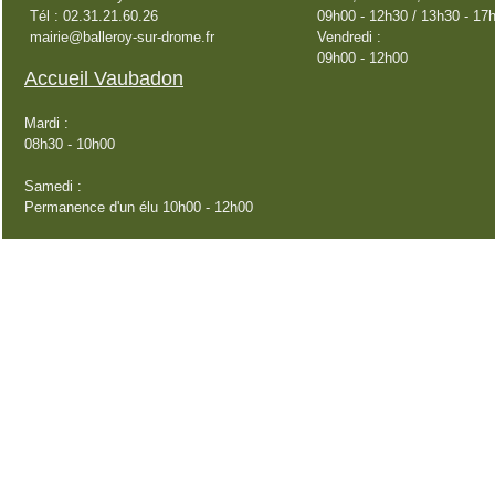
Tél : 02.31.21.60.26
09h00 - 12h30 / 13h30 - 17
mairie@balleroy-sur-drome.fr
Vendredi :
09h00 - 12h00
Accueil Vaubadon
Mardi :
08h30 - 10h00
Samedi :
Permanence d'un élu 10h00 - 12h00
Carte d'identité - Passeport - rapide rdv sous 1 semaine
rendez vous rapide cni passeport
Titres sécurisés rapides
La ville de Balleroy recherche 1 ou 2 médecins
généralistes salariés de la commune ou installation en
libéral
Chateau de balleroy
parc du chateau balleroy
Francois Mansart