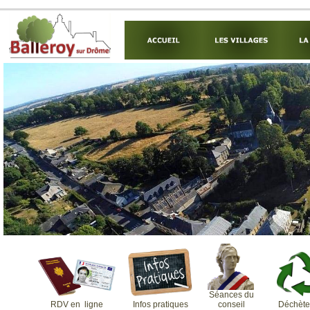
Séances du
RDV en ligne
Infos pratiques
Déchète
conseil