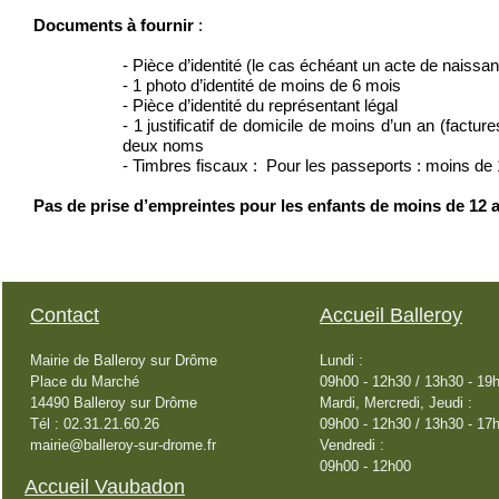
Documents à fournir
:
- Pièce d’identité (le cas échéant un acte de naissa
- 1 photo d’identité de moins de 6 mois
- Pièce d’identité du représentant légal
- 1 justificatif de domicile de moins d’un an (factur
deux noms
- Timbres fiscaux : Pour les passeports : moins de 
Pas de prise d’empreintes pour les enfants de moins de 12 
Contact
Accueil Balleroy
Mairie de Balleroy sur Drôme
Lundi :
Place du Marché
09h00 - 12h30 / 13h30 - 19
14490 Balleroy sur Drôme
Mardi, Mercredi, Jeudi :
Tél : 02.31.21.60.26
09h00 - 12h30 / 13h30 - 17
mairie@balleroy-sur-drome.fr
Vendredi :
09h00 - 12h00
Accueil Vaubadon