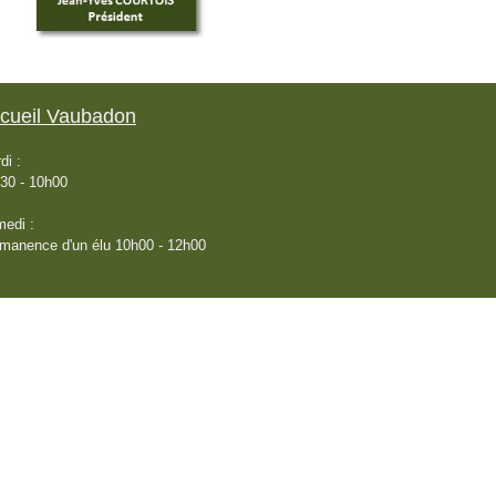
cueil Vaubadon
di :
30 - 10h00
edi :
manence d'un élu 10h00 - 12h00