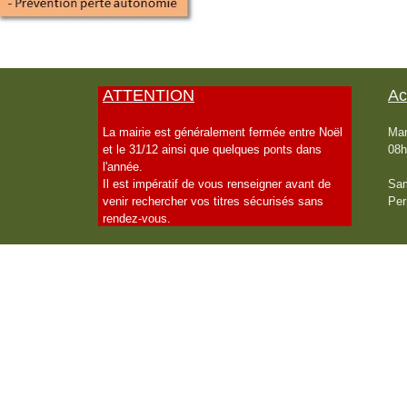
ATTENTION
Ac
La mairie est généralement fermée entre Noël
Mar
et le 31/12 ainsi que quelques ponts dans
08h
l'année.
Il est impératif de vous renseigner avant de
Sam
venir rechercher vos titres sécurisés sans
Per
rendez-vous.