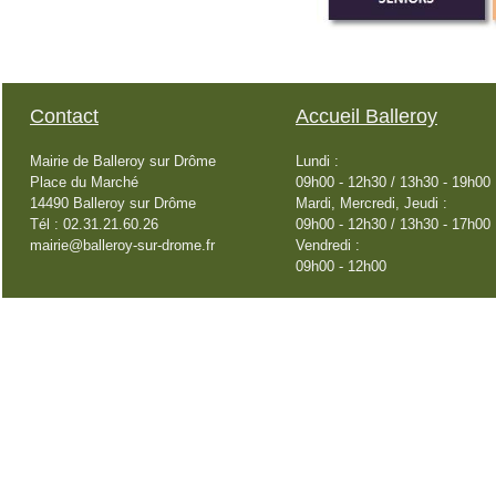
Contact
Accueil Balleroy
Mairie de Balleroy sur Drôme
Lundi :
Place du Marché
09h00 - 12h30 / 13h30 - 19h00
14490 Balleroy sur Drôme
Mardi, Mercredi, Jeudi :
Tél : 02.31.21.60.26
09h00 - 12h30 / 13h30 - 17h00
mairie@balleroy-sur-drome.fr
Vendredi :
09h00 - 12h00